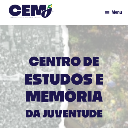
Menu
CEMJ
Ir
para
o
conteúdo
CENTRO DE
ESTUDOS E
MEMÓRIA
DA JUVENTUDE