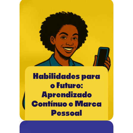
Habilidades para
o Futuro:
Aprendizado
Contínuo e Marca
Pessoal