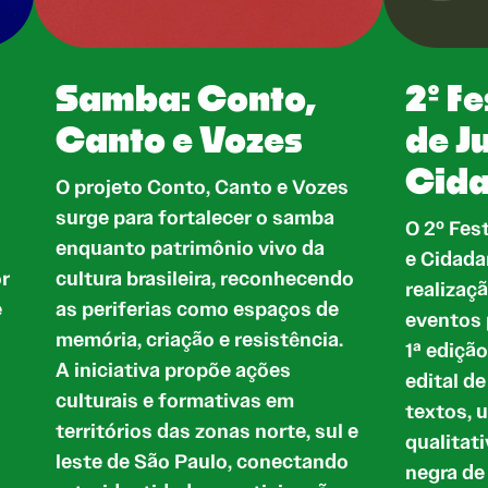
Samba: Conto,
2º Fe
Canto e Vozes
de J
Cid
O projeto Conto, Canto e Vozes
surge para fortalecer o samba
O 2º Fes
enquanto patrimônio vivo da
e Cidada
or
cultura brasileira, reconhecendo
realizaçã
e
as periferias como espaços de
eventos 
memória, criação e resistência.
1ª ediçã
A iniciativa propõe ações
edital d
culturais e formativas em
textos, 
territórios das zonas norte, sul e
qualitat
leste de São Paulo, conectando
negra de