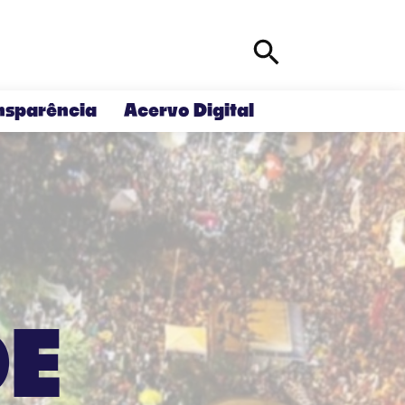
Abrir
CEMJ
Pesquisa
entro de Estudos e Memória da Juventude –
CEMJ
nsparência
Acervo Digital
DE