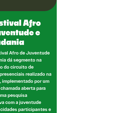
stival Afro
uventude e
adania
tival Afro de Juventude
nia dá segmento na
o do circuito de
presenciais realizado na
o, implementado por um
e chamada aberta para
uma pesquisa
iva com a juventude
 cidades participantes e