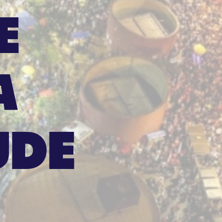
E
A
UDE