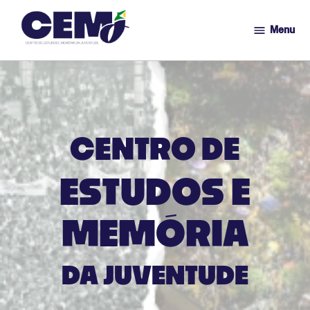
Menu
CEMJ
Ir
para
o
conteúdo
CENTRO DE
ESTUDOS E
MEMÓRIA
DA JUVENTUDE