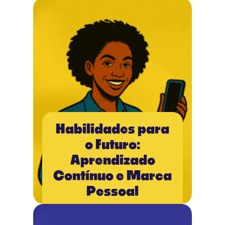
Habilidades para
o Futuro:
Aprendizado
Contínuo e Marca
Pessoal