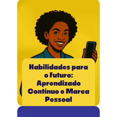
Habilidades para
o Futuro:
Aprendizado
Contínuo e Marca
Pessoal