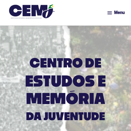
Menu
CEMJ
Ir
para
o
conteúdo
CENTRO DE
ESTUDOS E
MEMÓRIA
DA JUVENTUDE