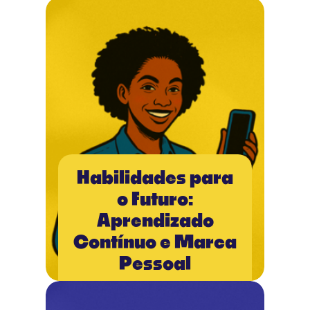
Habilidades para
o Futuro:
Aprendizado
Contínuo e Marca
Pessoal