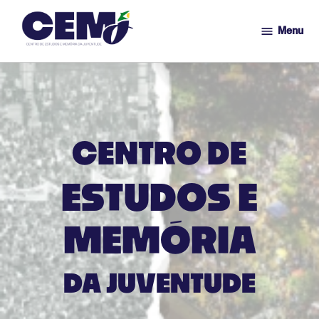
Menu
CEMJ
Ir
para
o
conteúdo
CENTRO DE
ESTUDOS E
MEMÓRIA
DA JUVENTUDE