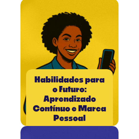
Habilidades para
o Futuro:
Aprendizado
Contínuo e Marca
Pessoal