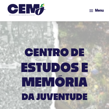
Menu
CEMJ
Ir
para
o
conteúdo
CENTRO DE
ESTUDOS E
MEMÓRIA
DA JUVENTUDE